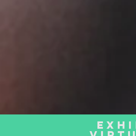
exhi
VIRTU